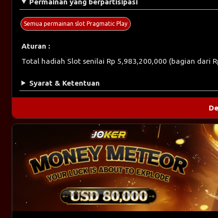
Permainan yang berpartisipasi
Semua permainan slot Pragmatic Play
Aturan :
Total hadiah Slot senilai Rp 5,983,200,000 (bagian dari 
Syarat & Ketentuan
De