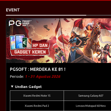
EVENT
PGSOFT : MERDEKA KE 81 !
Periode:
1 - 31 Agustus 2026
Undian Gadget
Xiaomi Redmi Note 15
Samsung Galaxy A07
Xiaomi Redmi Pad 2
Lenovo Motopad 60 Neo