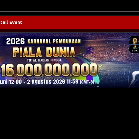
tail Event