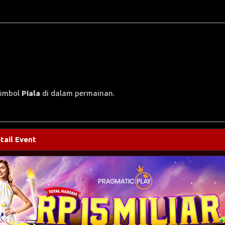
simbol
Piala
di dalam permainan.
tail Event