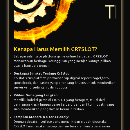
Kenapa Harus Memilih CR7SLOT?
Sebagai salah satu platform game online terdepan,
CR7SLOT
menawarkan berbagai keunggulan yang menjadikannya pilihan
utama bagi para pemain:
Deskripsi Singkat Tentang Cr7slot
Cr7slot situs platform permainan vip digital seperti togel,toto,
sportsbook, dan casino yang dirancang khusus untuk memberikan
server yang sedang hit dan populer.
Pilihan Game yang Lengkap:
Memiliki koleksi game di CR7SLOT yang beragam, mulai dari
permainan klasik hingga game terbaru dengan fitur inovatif yang
siap memberikan pengalaman bermain terbaik.
Tampilan Modern & User-Friendly:
Dengan desain interface yang menarik dan mudah digunakan,
CR7SLOT memastikan setiap pemain bisa menikmati permainan