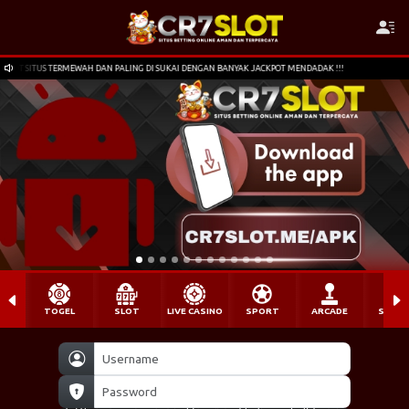
 SITUS TERMEWAH DAN PALING DI SUKAI DENGAN BANYAK JACKPOT MENDADAK !!!
SEL
TOGEL
SLOT
LIVE CASINO
SPORT
ARCADE
SABU