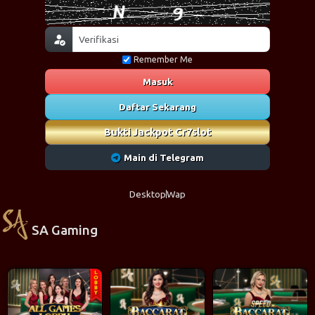
Remember Me
Masuk
Daftar Sekarang
Bukti Jackpot Cr7slot
Main di Telegram
Desktop
Wap
SA Gaming