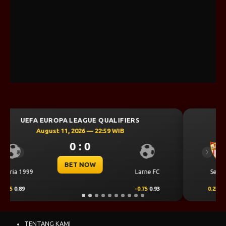
SPAIN LA LIGA
August 16, 2026 — 02:30 WIB
0 : 0
Previous
Next
BET NOW
Sevilla
Rayo Vallecano
0.25
0.95
-0.25
0.95
TENTANG KAMI