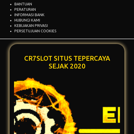
BANTUAN
PERATURAN
INFORMASI BANK
HUBUNGI KAMI
KEBIJAKAN PRIVASI
PERSETUJUAN COOKIES
CR7SLOT SITUS TEPERCAYA
SEJAK 2020