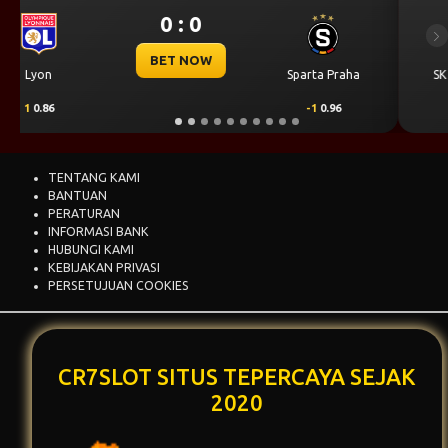
0 : 0
Previous
Ne
BET NOW
aha
SK Sturm Graz
Fenerbahce
-0.5
0.95
0.5
0.87
TENTANG KAMI
BANTUAN
PERATURAN
INFORMASI BANK
HUBUNGI KAMI
KEBIJAKAN PRIVASI
PERSETUJUAN COOKIES
CR7SLOT SITUS TEPERCAYA SEJAK
2020