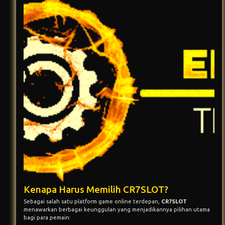
Kenapa Harus Memilih CR7SLOT?
Sebagai salah satu platform game online terdepan,
CR7SLOT
menawarkan berbagai keunggulan yang menjadikannya pilihan utama
bagi para pemain: