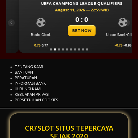
UEFA CHAMPIONS LEAGUE QUALIFIERS
August 11, 2026 — 22:59 WIB
0 : 0
Previous
Next
BET NOW
Bodo Glimt
Union Saint-Gilloise
0.75
0.77
-0.75
-0.95
TENTANG KAMI
BANTUAN
PERATURAN
INFORMASI BANK
HUBUNGI KAMI
KEBIJAKAN PRIVASI
PERSETUJUAN COOKIES
CR7SLOT SITUS TEPERCAYA
SEJAK 2020