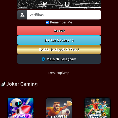
Remember Me
Masuk
Daftar Sekarang
Bukti Jackpot Cr7slot
Main di Telegram
Desktop
Wap
Joker Gaming