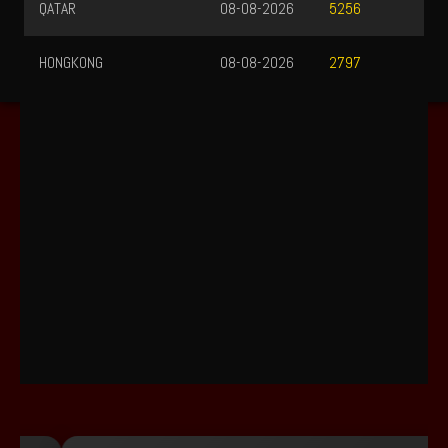
QATAR
08-08-2026
5256
HONGKONG
08-08-2026
2797