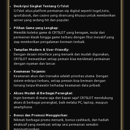
Deskripsi Singkat Tentang Cr7slot
Cr7slot situs platform permainan vip digital seperti togel,toto,
sportsbook, dan casino yang dirancang khusus untuk memberikan
server yang sedang hit dan populer.
Pilihan Game yang Lengkap:
Memiliki koleksi game di CR7SLOT yang beragam, mulai dari
permainan klasik hingga game terbaru dengan fitur inovatif yang
siap memberikan pengalaman bermain terbaik.
Tampilan Modern & User-Friendly:
Dengan desain interface yang menarik dan mudah digunakan,
CR7SLOT memastikan setiap pemain bisa menikmati permainan
dengan nyaman dan lancar.
Keamanan Terjamin:
Keamanan akun dan transaksi adalah prioritas utama. Dengan
sistem enkripsi terbaru, setiap pemain bisa bermain dengan
tenang tanpa khawatir terhadap keamanan data pribadi.
Akses Mudah di Berbagai Perangkat:
Ingin bermain di mana saja dan kapan saja? CR7SLOT mendukung
akses di berbagai perangkat, baik melalui PC, laptop, maupun
smartphone.
Bonus dan Promosi Menggiurkan:
Nikmati berbagai promo menarik, bonus cashback, dan hadiah
eksklusif yang membuat setiap sesi permainan semakin
menguntungkan.