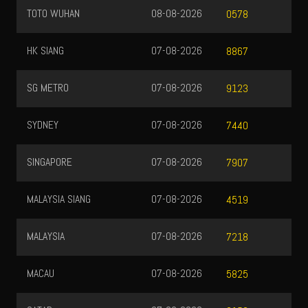
TOTO WUHAN
08-08-2026
0578
HK SIANG
07-08-2026
8867
SG METRO
07-08-2026
9123
SYDNEY
07-08-2026
7440
SINGAPORE
07-08-2026
7907
MALAYSIA SIANG
07-08-2026
4519
MALAYSIA
07-08-2026
7218
MACAU
07-08-2026
5825