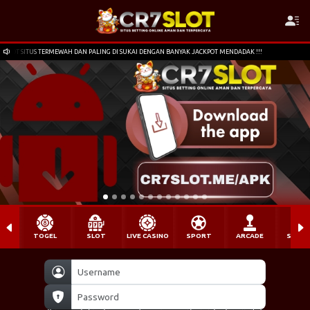
T SITUS TERMEWAH DAN PALING DI SUKAI DENGAN BANYAK JACKPOT MENDADAK !!!
SEL
TOGEL
SLOT
LIVE CASINO
SPORT
ARCADE
SABU