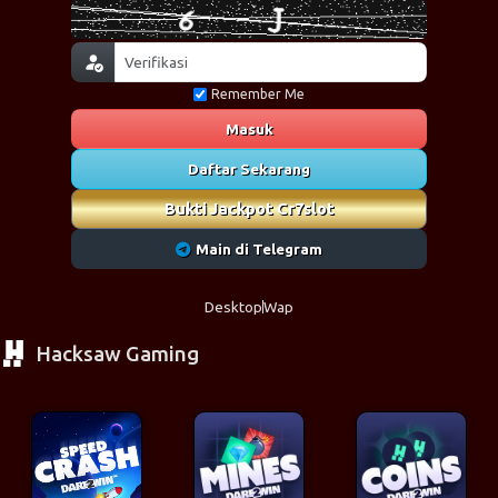
Remember Me
Masuk
Daftar Sekarang
Bukti Jackpot Cr7slot
Main di Telegram
Desktop
Wap
Hacksaw Gaming