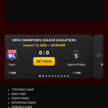
UEFA CHAMPIONS LEAGUE QUALIFIERS
August 12, 2026 — 01:30 WIB
0 : 0
Previous
Next
BET NOW
a
SK Sturm Graz
Fenerbahce
-0.5
0.95
0.5
0.87
TENTANG KAMI
BANTUAN
PERATURAN
INFORMASI BANK
HUBUNGI KAMI