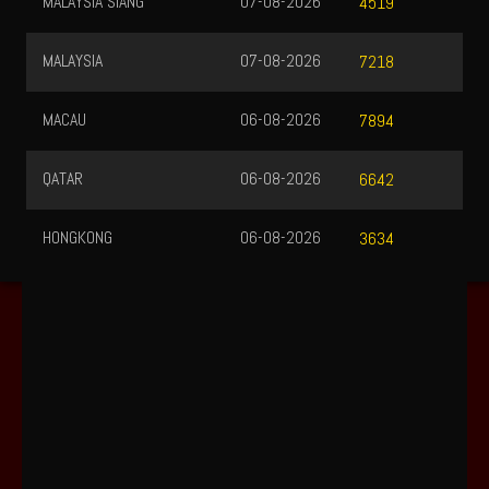
MALAYSIA SIANG
07-08-2026
4519
MALAYSIA
07-08-2026
7218
MACAU
06-08-2026
7894
QATAR
06-08-2026
6642
HONGKONG
06-08-2026
3634